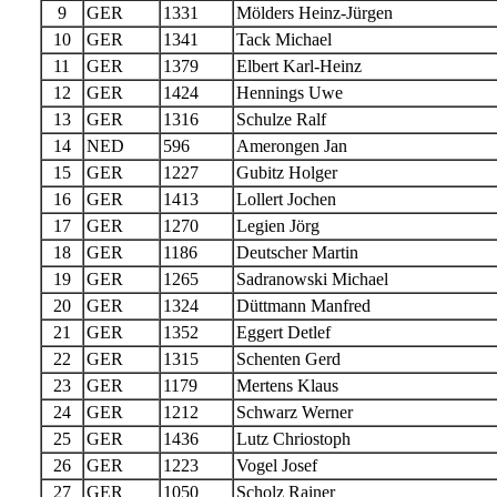
9
GER
1331
Mölders Heinz-Jürgen
10
GER
1341
Tack Michael
11
GER
1379
Elbert Karl-Heinz
12
GER
1424
Hennings Uwe
13
GER
1316
Schulze Ralf
14
NED
596
Amerongen Jan
15
GER
1227
Gubitz Holger
16
GER
1413
Lollert Jochen
17
GER
1270
Legien Jörg
18
GER
1186
Deutscher Martin
19
GER
1265
Sadranowski Michael
20
GER
1324
Düttmann Manfred
21
GER
1352
Eggert Detlef
22
GER
1315
Schenten Gerd
23
GER
1179
Mertens Klaus
24
GER
1212
Schwarz Werner
25
GER
1436
Lutz Chriostoph
26
GER
1223
Vogel Josef
27
GER
1050
Scholz Rainer