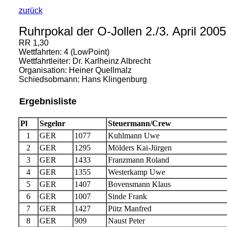
zurück
Ruhrpokal der O-Jollen 2./3. April 2005
RR 1,30
Wettfahrten: 4 (LowPoint)
Wettfahrtleiter: Dr. Karlheinz Albrecht
Organisation: Heiner Quellmalz
Schiedsobmann: Hans Klingenburg
Ergebnisliste
Pl
Segelnr
Steuermann/Crew
1
GER
1077
Kuhlmann Uwe
2
GER
1295
Mölders Kai-Jürgen
3
GER
1433
Franzmann Roland
4
GER
1355
Westerkamp Uwe
5
GER
1407
Bovensmann Klaus
6
GER
1007
Sinde Frank
7
GER
1427
Pütz Manfred
8
GER
909
Naust Peter