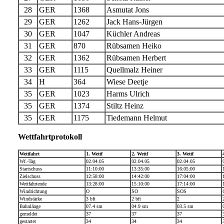
28
GER
1368
Asmutat Jons
29
GER
1262
Jack Hans-Jürgen
30
GER
1047
Küchler Andreas
31
GER
870
Rübsamen Heiko
32
GER
1362
Rübsamen Herbert
33
GER
1115
Quellmalz Heiner
34
H
364
Wiese Deetje
35
GER
1023
Harms Ulrich
35
GER
1374
Stiltz Heinz
35
GER
1175
Tiedemann Helmut
Wettfahrtprotokoll
Wettfahrt
1. Wettf
2. Wettf
3. Wettf
Wf.-Tag
02.04.05
02.04.05
02.04.05
Startschuss
11:10:00
13:35:00
16:05:00
Zielschuss
12:58:00
14:42:00
17:04:00
Wettfahrtende
13:28:00
15:10:00
17:14:00
Windrichtung
O
SO
SOS
Windstärke
3 bft
2 bft
2
Bahnlänge
07.4 sm
04.9 sm
03.5 sm
gemeldet
37
37
37
gestartet
34
34
34